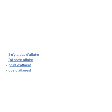
-
il n'y a pas d'affaire
-
j'ai notre affaire
-
point d'affaire!
-
que d'affaires!